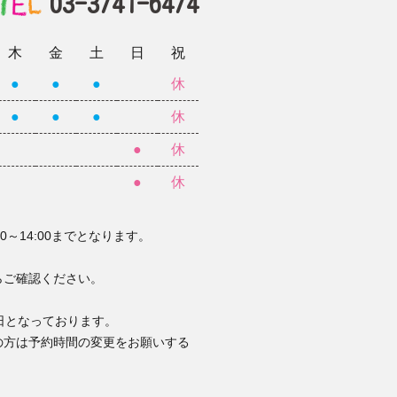
03-3741-6474
木
金
土
日
祝
●
●
●
休
●
●
●
休
●
休
●
休
0～14:00までとなります。
。
らご確認ください。
日となっております。
の方は予約時間の変更をお願いする